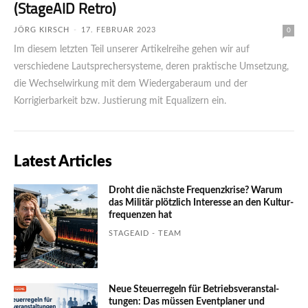
(StageAID Retro)
JÖRG KIRSCH
-
17. FEBRUAR 2023
0
Im diesem letzten Teil unserer Artikelreihe gehen wir auf
verschiedene Lautsprechersysteme, deren praktische Umsetzung,
die Wechselwirkung mit dem Wiedergaberaum und der
Korrigierbarkeit bzw. Justierung mit Equalizern ein.
Latest Articles
Droht die nächste Frequenzkrise? Warum
das Mili­tär plötzlich Inte­resse an den Kultur­
fre­quen­zen hat
STAGEAID - TEAM
Neue Steuerregeln für Betriebs­ver­an­stal­
tungen: Das müssen Event­planer und