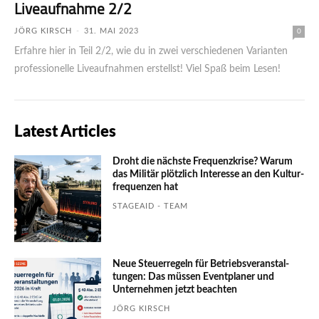
Liveaufnahme 2/2
JÖRG KIRSCH
-
31. MAI 2023
0
Erfahre hier in Teil 2/2, wie du in zwei verschiedenen Varianten
professionelle Liveaufnahmen erstellst! Viel Spaß beim Lesen!
Latest Articles
Droht die nächste Frequenzkrise? Warum
das Mili­tär plötzlich Inte­resse an den Kultur­
fre­quen­zen hat
STAGEAID - TEAM
Neue Steuerregeln für Betriebs­ver­an­stal­
tungen: Das müssen Event­planer und
Unter­nehmen jetzt beachten
JÖRG KIRSCH