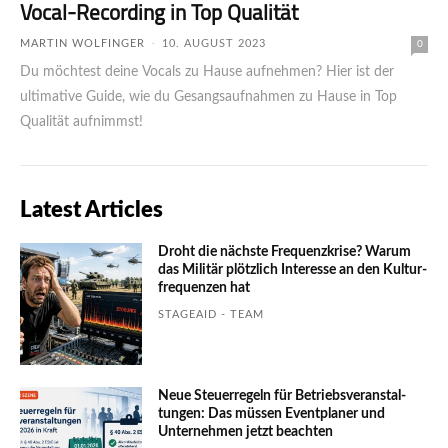
Vocal-Recording in Top Qualität
MARTIN WOLFINGER
-
10. AUGUST 2023
0
Du möchtest deine Vocals zu Hause aufnehmen? Hier ist der
ultimative Guide, wie du Gesangsaufnahmen zu Hause in Top
Qualität aufnimmst!
Latest Articles
Droht die nächste Frequenzkrise? Warum
das Mili­tär plötzlich Inte­resse an den Kultur­
fre­quen­zen hat
STAGEAID - TEAM
Neue Steuerregeln für Betriebs­ver­an­stal­
tungen: Das müssen Event­planer und
Unter­nehmen jetzt beachten