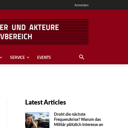
Anmelden
SERVICE
EVENTS
Latest Articles
Droht die nächste
Frequenzkrise? Warum das
Mili­tär plötzlich Inte­resse an