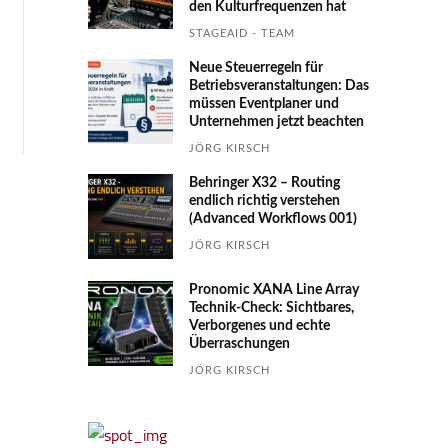
den Kultur­fre­quen­zen hat
STAGEAID - TEAM
Neue Steuerregeln für
Betriebs­ver­an­stal­tungen: Das
müssen Event­planer und
Unter­nehmen jetzt beachten
JÖRG KIRSCH
Behringer X32 – Routing
endlich richtig verstehen
(Advanced Workflows 001)
JÖRG KIRSCH
Pronomic XANA Line Array
Technik-Check: Sichtbares,
Verborgenes und echte
Überraschungen
JÖRG KIRSCH