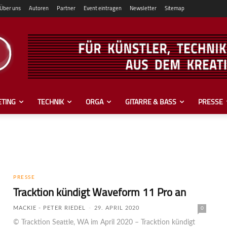
Über uns
Autoren
Partner
Event eintragen
Newsletter
Sitemap
TING
TECHNIK
ORGA
GITARRE & BASS
PRESSE
PRESSE
Tracktion kündigt Waveform 11 Pro an
MACKIE - PETER RIEDEL
-
29. APRIL 2020
0
© Tracktion Seattle, WA im April 2020 – Tracktion kündigt