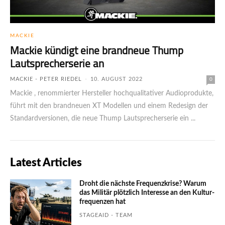
MACKIE
Mackie kündigt eine brandneue Thump
Lautsprecherserie an
MACKIE - PETER RIEDEL
-
10. AUGUST 2022
0
Mackie , renommierter Hersteller hochqualitativer Audioprodukte,
führt mit den brandneuen XT Modellen und einem Redesign der
Standardversionen, die neue Thump Lautsprecherserie ein ...
Latest Articles
Droht die nächste Frequenzkrise? Warum
das Mili­tär plötzlich Inte­resse an den Kultur­
fre­quen­zen hat
STAGEAID - TEAM