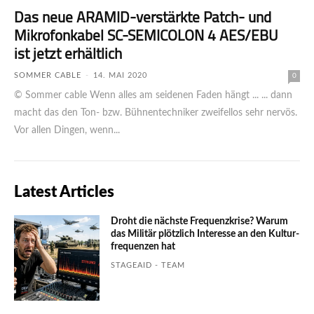
Das neue ARAMID-verstärkte Patch- und
Mikrofonkabel SC-SEMICOLON 4 AES/EBU
ist jetzt erhältlich
SOMMER CABLE
-
14. MAI 2020
0
© Sommer cable Wenn alles am seidenen Faden hängt ... ... dann
macht das den Ton- bzw. Bühnentechniker zweifellos sehr nervös.
Vor allen Dingen, wenn...
Latest Articles
Droht die nächste Frequenzkrise? Warum
das Mili­tär plötzlich Inte­resse an den Kultur­
fre­quen­zen hat
STAGEAID - TEAM