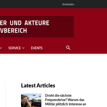
Anmelden
SERVICE
EVENTS
Latest Articles
Droht die nächste
Frequenzkrise? Warum das
Mili­tär plötzlich Inte­resse an