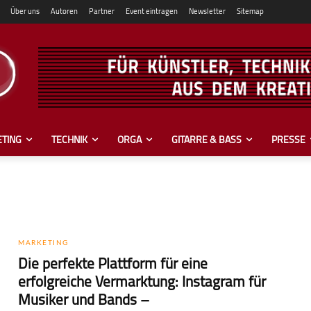
Über uns
Autoren
Partner
Event eintragen
Newsletter
Sitemap
TING
TECHNIK
ORGA
GITARRE & BASS
PRESSE
MARKETING
Die perfekte Plattform für eine
erfolgreiche Vermarktung: Instagram für
Musiker und Bands –