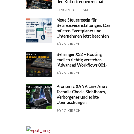
den Kultur­fre­quen­zen hat
STAGEAID - TEAM
Neue Steuerregeln für
Betriebs­ver­an­stal­tungen: Das
müssen Event­planer und
Unter­nehmen jetzt beachten
JÖRG KIRSCH
Behringer X32 – Routing
endlich richtig verstehen
(Advanced Workflows 001)
JÖRG KIRSCH
Pronomic XANA Line Array
Technik-Check: Sichtbares,
Verborgenes und echte
Überraschungen
JÖRG KIRSCH