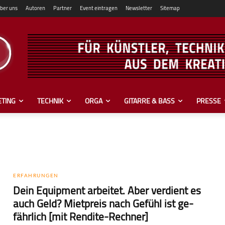
ber uns
Autoren
Partner
Event eintragen
Newsletter
Sitemap
TING
TECHNIK
ORGA
GITARRE & BASS
PRESSE
ERFAHRUNGEN
Dein Equipment arbeitet. Aber verdient es
auch Geld? Mietpreis nach Gefühl ist ge­
fähr­lich [mit Rendite-Rechner]