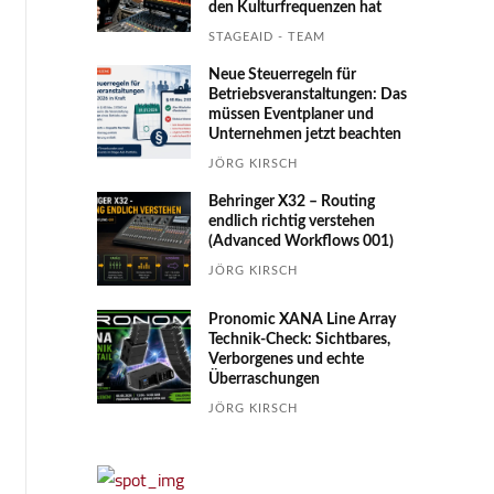
den Kultur­fre­quen­zen hat
STAGEAID - TEAM
Neue Steuerregeln für
Betriebs­ver­an­stal­tungen: Das
müssen Event­planer und
Unter­nehmen jetzt beachten
JÖRG KIRSCH
Behringer X32 – Routing
endlich richtig verstehen
(Advanced Workflows 001)
JÖRG KIRSCH
Pronomic XANA Line Array
Technik-Check: Sichtbares,
Verborgenes und echte
Überraschungen
JÖRG KIRSCH