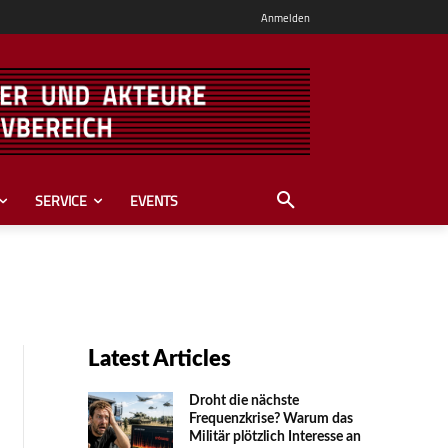
Anmelden
SERVICE
EVENTS
Latest Articles
Droht die nächste
Frequenzkrise? Warum das
Mili­tär plötzlich Inte­resse an