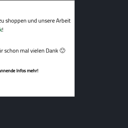
u shoppen und unsere Arbeit
k
!
afür schon mal vielen Dank 🙂
annende Infos mehr!