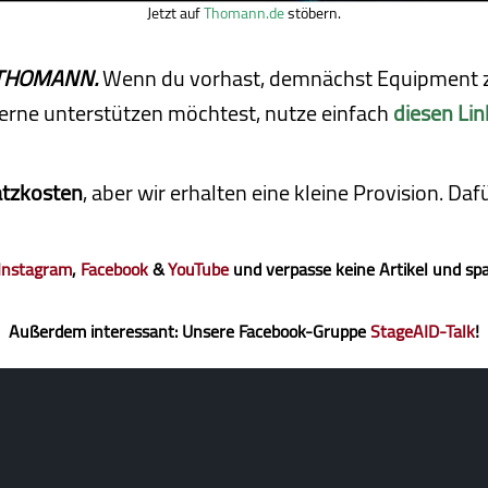
Jetzt auf
Thomann.de
stöbern.
ei THOMANN.
Wenn du vorhast, demnächst Equipment z
erne unterstützen möchtest, nutze einfach
diesen Lin
atzkosten
, aber wir erhalten eine kleine Pro­vi­sion. D
Instagram
,
Facebook
&
YouTube
und verpasse keine Artikel und sp
Außerdem interessant: Unsere Facebook-Gruppe
StageAID-Talk
!