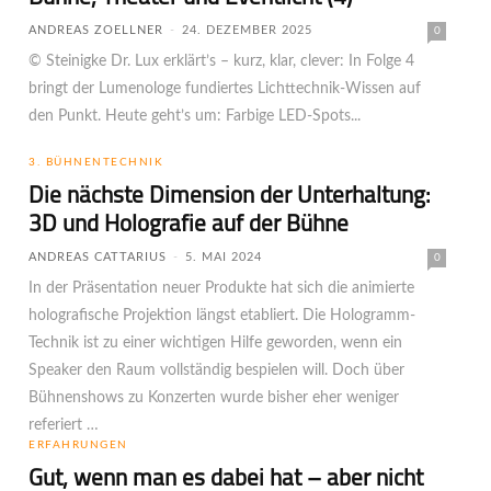
ANDREAS ZOELLNER
-
24. DEZEMBER 2025
0
© Steinigke Dr. Lux erklärt’s – kurz, klar, clever: In Folge 4
bringt der Lumenologe fundiertes Lichttechnik-Wissen auf
den Punkt. Heute geht’s um: Farbige LED-Spots...
3. BÜHNENTECHNIK
Die nächste Dimension der Unterhaltung:
3D und Holografie auf der Bühne
ANDREAS CATTARIUS
-
5. MAI 2024
0
In der Präsentation neuer Produkte hat sich die animierte
holo­grafische Projektion längst etabliert. Die Hologramm-
Technik ist zu einer wichtigen Hilfe geworden, wenn ein
Speaker den Raum voll­ständig bespielen will. Doch über
Bühnenshows zu Konzerten wurde bisher eher weniger
referiert …
ERFAHRUNGEN
Gut, wenn man es dabei hat – aber nicht