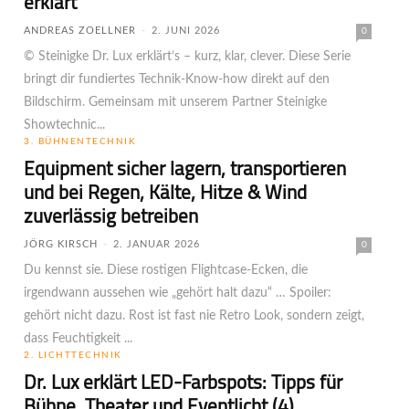
erklärt
ANDREAS ZOELLNER
-
2. JUNI 2026
0
© Steinigke Dr. Lux erklärt’s – kurz, klar, clever. Diese Serie
bringt dir fundiertes Technik-Know-how direkt auf den
Bildschirm. Gemeinsam mit unserem Partner Steinigke
Showtechnic...
3. BÜHNENTECHNIK
Equipment sicher lagern, transportieren
und bei Regen, Kälte, Hitze & Wind
zuverlässig betreiben
JÖRG KIRSCH
-
2. JANUAR 2026
0
Du kennst sie. Diese rostigen Flightcase-Ecken, die
irgendwann aussehen wie „gehört halt dazu“ … Spoiler:
gehört nicht dazu. Rost ist fast nie Retro Look, sondern zeigt,
dass Feuchtigkeit ...
2. LICHTTECHNIK
Dr. Lux erklärt LED-Farbspots: Tipps für
Bühne, Theater und Eventlicht (4)