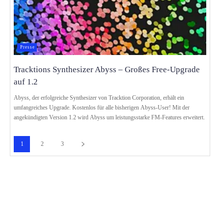
Presse
Tracktions Synthesizer Abyss – Großes Free-Upgrade
auf 1.2
Abyss, der erfolgreiche Synthesizer von Tracktion Corporation, erhält ein
umfangreiches Upgrade. Kostenlos für alle bisherigen Abyss-User! Mit der
angekündigten Version 1.2 wird Abyss um leistungsstarke FM-Features erweitert.
1
2
3