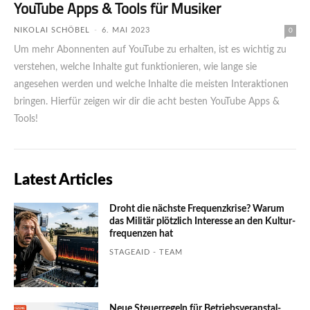
YouTube Apps & Tools für Musiker
NIKOLAI SCHÖBEL
-
6. MAI 2023
0
Um mehr Abonnenten auf YouTube zu erhalten, ist es wichtig zu
verstehen, welche Inhalte gut funktionieren, wie lange sie
angesehen werden und welche Inhalte die meisten Interaktionen
bringen. Hierfür zeigen wir dir die acht besten YouTube Apps &
Tools!
Latest Articles
Droht die nächste Frequenzkrise? Warum
das Mili­tär plötzlich Inte­resse an den Kultur­
fre­quen­zen hat
STAGEAID - TEAM
Neue Steuerregeln für Betriebs­ver­an­stal­