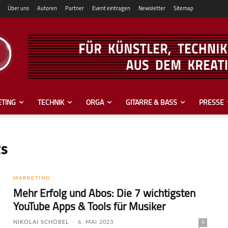
Über uns
Autoren
Partner
Event eintragen
Newsletter
Sitemap
TING
TECHNIK
ORGA
GITARRE & BASS
PRESSE
ts
MARKETING
Mehr Erfolg und Abos: Die 7 wichtigsten
YouTube Apps & Tools für Musiker
NIKOLAI SCHÖBEL
-
6. MAI 2023
0