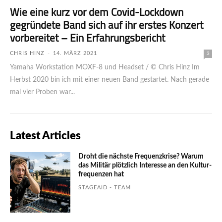
Wie eine kurz vor dem Covid-Lockdown
gegründete Band sich auf ihr erstes Konzert
vorbereitet – Ein Erfahrungsbericht
CHRIS HINZ
-
14. MÄRZ 2021
3
Yamaha Workstation MOXF-8 und Headset / © Chris Hinz Im
Herbst 2020 bin ich mit einer neuen Band gestartet. Nach gerade
mal vier Proben war...
Latest Articles
Droht die nächste Frequenzkrise? Warum
das Mili­tär plötzlich Inte­resse an den Kultur­
fre­quen­zen hat
STAGEAID - TEAM