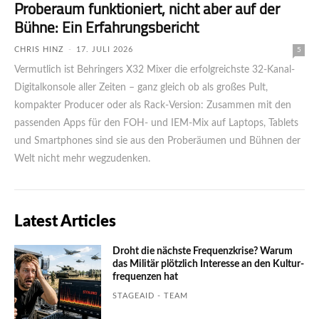
Probe­raum funk­tio­niert, nicht aber auf der
Bühne: Ein Erfahrungsbericht
CHRIS HINZ
-
17. JULI 2026
5
Vermutlich ist Behringers X32 Mixer die erfolgreichste 32-Kanal-
Digitalkonsole aller Zeiten – ganz gleich ob als großes Pult,
kompakter Producer oder als Rack-Version: Zusammen mit den
passenden Apps für den FOH- und IEM-Mix auf Laptops, Tablets
und Smartphones sind sie aus den Proberäumen und Bühnen der
Welt nicht mehr wegzudenken.
Latest Articles
Droht die nächste Frequenzkrise? Warum
das Mili­tär plötzlich Inte­resse an den Kultur­
fre­quen­zen hat
STAGEAID - TEAM