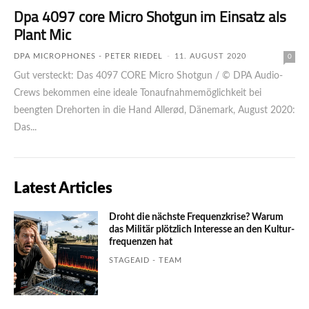
Dpa 4097 core Micro Shotgun im Einsatz als
Plant Mic
DPA MICROPHONES - PETER RIEDEL
-
11. AUGUST 2020
0
Gut versteckt: Das 4097 CORE Micro Shotgun / © DPA Audio-
Crews bekommen eine ideale Tonaufnahmemöglichkeit bei
beengten Drehorten in die Hand Allerød, Dänemark, August 2020:
Das...
Latest Articles
Droht die nächste Frequenzkrise? Warum
das Mili­tär plötzlich Inte­resse an den Kultur­
fre­quen­zen hat
STAGEAID - TEAM