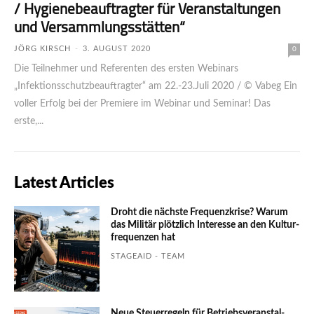
/ Hygienebeauftragter für Veranstaltungen
und Versammlungsstätten“
JÖRG KIRSCH
-
3. AUGUST 2020
0
Die Teilnehmer und Referenten des ersten Webinars
„Infektionsschutzbeauftragter“ am 22.-23.Juli 2020 / © Vabeg Ein
voller Erfolg bei der Premiere im Webinar und Seminar! Das
erste,...
Latest Articles
Droht die nächste Frequenzkrise? Warum
das Mili­tär plötzlich Inte­resse an den Kultur­
fre­quen­zen hat
STAGEAID - TEAM
Neue Steuerregeln für Betriebs­ver­an­stal­