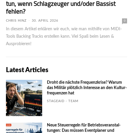
tun, wenn Schlagzeuger und/oder Bassist
fehlen?
CHRIS HINZ
-
30. APRIL 2026
0
In diesem Artikel erklären wir euch, wie man mithilfe von MIDI-
Tools Backing Tracks erstellen kann. Viel Spaß beim Lesen &
Ausprobieren!
Latest Articles
Droht die nächste Frequenzkrise? Warum
das Mili­tär plötzlich Inte­resse an den Kultur­
fre­quen­zen hat
STAGEAID - TEAM
Neue Steuerregeln für Betriebs­ver­an­stal­
tungen: Das müssen Event­planer und