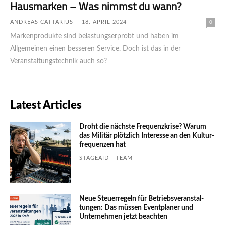
Hausmarken – Was nimmst du wann?
ANDREAS CATTARIUS
-
18. APRIL 2024
0
Markenprodukte sind belastungs­erprobt und haben im
Allgemeinen einen besseren Service. Doch ist das in der
Veranstaltungstechnik auch so?
Latest Articles
Droht die nächste Frequenzkrise? Warum
das Mili­tär plötzlich Inte­resse an den Kultur­
fre­quen­zen hat
STAGEAID - TEAM
Neue Steuerregeln für Betriebs­ver­an­stal­
tungen: Das müssen Event­planer und
Unter­nehmen jetzt beachten