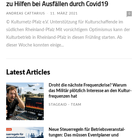
zu Hilfen bei Ausfällen durch Covid19
ANDREAS CATTARIUS
-
11. MÄRZ 2021
0
© Kulturnetz-Pfalz e.V. Unterstützung für Kulturschaffende im
südlichen Rheinland-Pfalz Mit vorsichtigem Optimismus kann der
Kulturbetrieb in Rheinland-Pfalz in diesen Frühling starten. Ab
dieser Woche konnten einige...
Latest Articles
Droht die nächste Frequenzkrise? Warum
das Mili­tär plötzlich Inte­resse an den Kultur­
fre­quen­zen hat
STAGEAID - TEAM
Neue Steuerregeln für Betriebs­ver­an­stal­
tungen: Das müssen Event­planer und