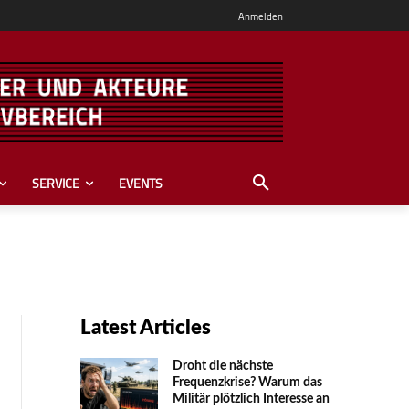
Anmelden
SERVICE
EVENTS
Latest Articles
Droht die nächste
Frequenzkrise? Warum das
Mili­tär plötzlich Inte­resse an