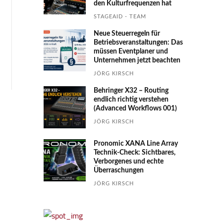
den Kultur­fre­quen­zen hat
STAGEAID - TEAM
Neue Steuerregeln für
Betriebs­ver­an­stal­tungen: Das
müssen Event­planer und
Unter­nehmen jetzt beachten
JÖRG KIRSCH
Behringer X32 – Routing
endlich richtig verstehen
(Advanced Workflows 001)
JÖRG KIRSCH
Pronomic XANA Line Array
Technik-Check: Sichtbares,
Verborgenes und echte
Überraschungen
JÖRG KIRSCH