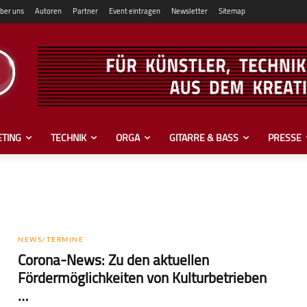
ber uns
Autoren
Partner
Event eintragen
Newsletter
Sitemap
TING
TECHNIK
ORGA
GITARRE & BASS
PRESSE
NEWS/TERMINE
Corona-News: Zu den aktuellen
Fördermöglichkeiten von Kulturbetrieben
…