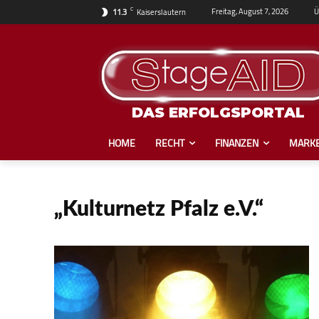
C
Ü
Freitag, August 7, 2026
11.3
Kaiserslautern
DAS ERFOLGSPORTAL
HOME
RECHT
FINANZEN
MARKE
„Kulturnetz Pfalz e.V.“