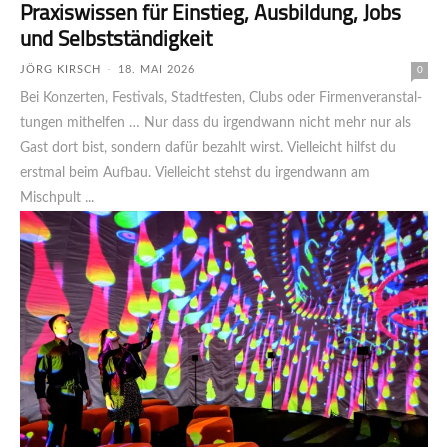
Praxis­wissen für Einstieg, Aus­bil­dung, Jobs
und Selbst­stän­dig­keit
JÖRG KIRSCH
-
18. MAI 2026
0
Bei Konzerten, Festivals, Stadtfesten, Clubs oder Firmen­ver­an­stal­
tun­gen mithelfen … Nur dass du irgendwann nicht mehr nur als
Gast dort bist, sondern dafür bezahlt wirst. Vielleicht hilfst du
erstmal beim Aufbau. Vielleicht stehst du irgendwann am
Mischpult ...