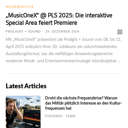
MESSEBERICHTE
„MusicOneX“ @ PLS 2025: Die interaktive
Special Area feiert Premiere
PROLIGHT + SOUND
-
29. DEZEMBER 2024
0
Mit „MusicOneX“ präsentiert die Prolight + Sound vom 08. bis 11.
April 2025 anlässlich ihres 30. Jubiläums ein zukunftsweisendes
Ausstellungsformat, das die vielfältigen Anwendungsbereiche
moderner Musik- und Entertainmenttechnologie interdisziplinär ...
Latest Articles
Droht die nächste Frequenzkrise? Warum
das Mili­tär plötzlich Inte­resse an den Kultur­
fre­quen­zen hat
STAGEAID - TEAM