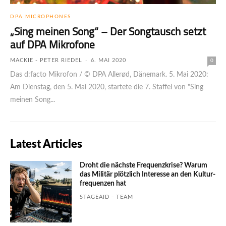
DPA MICROPHONES
„Sing meinen Song“ – Der Songtausch setzt
auf DPA Mikrofone
MACKIE - PETER RIEDEL
-
6. MAI 2020
0
Das d:facto Mikrofon / © DPA Allerød, Dänemark. 5. Mai 2020:
Am Dienstag, den 5. Mai 2020, startete die 7. Staffel von "Sing
meinen Song...
Latest Articles
Droht die nächste Frequenzkrise? Warum
das Mili­tär plötzlich Inte­resse an den Kultur­
fre­quen­zen hat
STAGEAID - TEAM