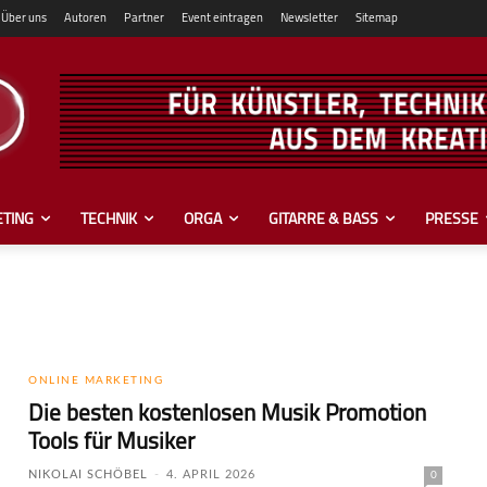
Über uns
Autoren
Partner
Event eintragen
Newsletter
Sitemap
TING
TECHNIK
ORGA
GITARRE & BASS
PRESSE
ONLINE MARKETING
Die besten kostenlosen Musik Promotion
Tools für Musiker
NIKOLAI SCHÖBEL
-
4. APRIL 2026
0