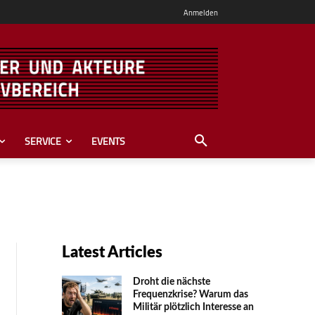
Anmelden
SERVICE
EVENTS
Latest Articles
Droht die nächste
Frequenzkrise? Warum das
Mili­tär plötzlich Inte­resse an