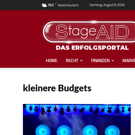
C
Samstag, August 8, 2026
18.5
Kaiserslautern
DAS ERFOLGSPORTAL
HOME
RECHT
FINANZEN
MARKE
kleinere Budgets