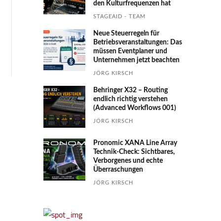
den Kultur­fre­quen­zen hat
STAGEAID - TEAM
Neue Steuerregeln für
Betriebs­ver­an­stal­tungen: Das
müssen Event­planer und
Unter­nehmen jetzt beachten
JÖRG KIRSCH
Behringer X32 – Routing
endlich richtig verstehen
(Advanced Workflows 001)
JÖRG KIRSCH
Pronomic XANA Line Array
Technik-Check: Sichtbares,
Verborgenes und echte
Überraschungen
JÖRG KIRSCH