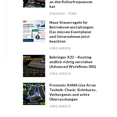
an den Kultur­fre­quen­zen
hat
STAGEAID - TEAM
Neue Steuerregeln für
Betriebs­ver­an­stal­tungen:
Das müssen Event­planer
und Unter­nehmen jetzt
beachten
JÖRG KIRSCH
Behringer X32 – Routing
endlich richtig verstehen
(Advanced Workflows 001)
JÖRG KIRSCH
Pronomic XANA Line Array
Technik-Check: Sichtbares,
Verborgenes und echte
Überraschungen
JÖRG KIRSCH