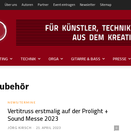
Über uns
Autoren
Partner
Event eintragen
Newsletter
Sitemap
TING
TECHNIK
ORGA
GITARRE & BASS
PRESSE
Zubehör
NEWS/TERMINE
Vertitruss erstmalig auf der Prolight +
Sound Messe 2023
JÖRG KIRSCH
-
21. APRIL 2023
0