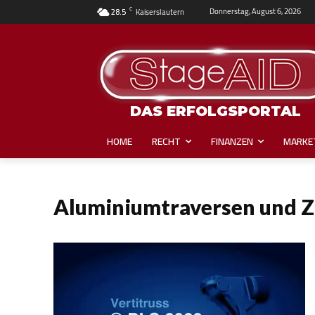
C
Donnerstag, August 6, 2026
28.5
Kaiserslautern
DAS ERFOLGSPORTAL
HOME
RECHT
FINANZEN
MARKE
Aluminiumtraversen und 