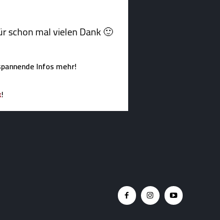
afür schon mal vielen Dank 🙂
spannende Infos mehr!
k
!