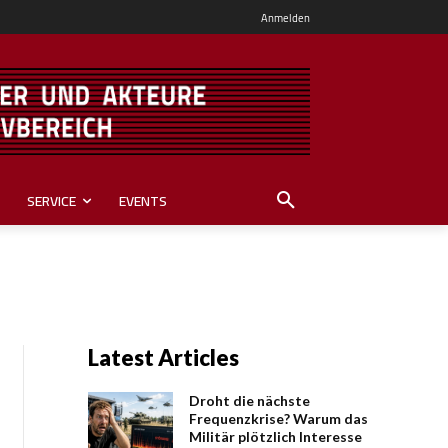
Anmelden
SERVICE
EVENTS
Latest Articles
Droht die nächste
Frequenzkrise? Warum das
Mili­tär plötzlich Inte­resse