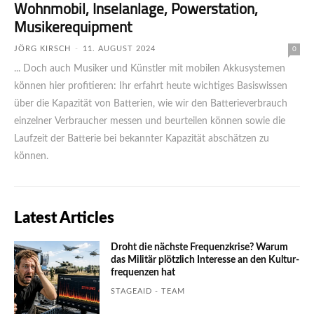
Wohnmobil, Inselanlage, Powerstation,
Musikerequipment
JÖRG KIRSCH
-
11. AUGUST 2024
0
... Doch auch Musiker und Künstler mit mobilen Akkusystemen
können hier profitieren: Ihr erfahrt heute wichtiges Basiswissen
über die Kapazität von Batterien, wie wir den Batterieverbrauch
einzelner Verbraucher messen und beurteilen können sowie die
Laufzeit der Batterie bei bekannter Kapazität abschätzen zu
können.
Latest Articles
Droht die nächste Frequenzkrise? Warum
das Mili­tär plötzlich Inte­resse an den Kultur­
fre­quen­zen hat
STAGEAID - TEAM