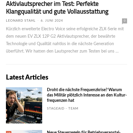
Aktivlautsprecher im Test: Perfekte
Klangqualität und gute Vollausstattung
LEONARD STAHL
-
6. JUNI 2024
0
Kürzlich erweiterte Electro Voice seine erfolgreiche ZLX-Serie mit
dem neuen EV ZLX 12P G2 Aktivlautsprecher, der bewährte
Techno­logie und Qualität nahtlos in die nächste Generation
überführt. Wir hatten den Lautsprecher zum Testen bei uns …
Latest Articles
Droht die nächste Frequenzkrise? Warum
das Mili­tär plötzlich Inte­resse an den Kultur­
fre­quen­zen hat
STAGEAID - TEAM
Neue Steuerregeln für Betriebs­ver­an­stal­