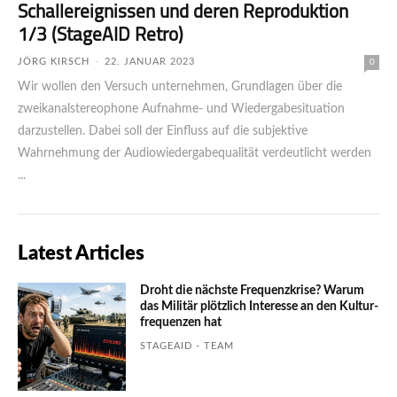
Schallereignissen und deren Reproduktion
1/3 (StageAID Retro)
JÖRG KIRSCH
-
22. JANUAR 2023
0
Wir wollen den Versuch unternehmen, Grundlagen über die
zweikanalstereophone Aufnahme- und Wiedergabesituation
darzustellen. Dabei soll der Einfluss auf die subjektive
Wahrnehmung der Audiowiedergabequalität verdeutlicht werden
...
Latest Articles
Droht die nächste Frequenzkrise? Warum
das Mili­tär plötzlich Inte­resse an den Kultur­
fre­quen­zen hat
STAGEAID - TEAM