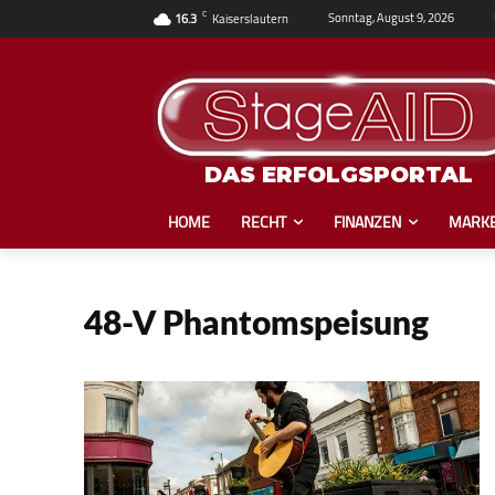
C
Sonntag, August 9, 2026
16.3
Kaiserslautern
DAS ERFOLGSPORTAL
HOME
RECHT
FINANZEN
MARKE
48-V Phantomspeisung