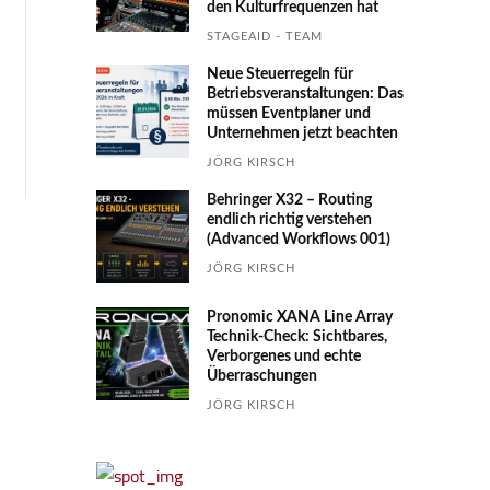
den Kultur­fre­quen­zen hat
STAGEAID - TEAM
Neue Steuerregeln für
Betriebs­ver­an­stal­tungen: Das
müssen Event­planer und
Unter­nehmen jetzt beachten
JÖRG KIRSCH
Behringer X32 – Routing
endlich richtig verstehen
(Advanced Workflows 001)
JÖRG KIRSCH
Pronomic XANA Line Array
Technik-Check: Sichtbares,
Verborgenes und echte
Überraschungen
JÖRG KIRSCH