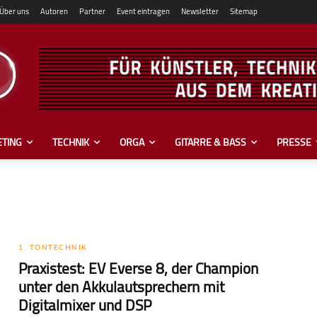
Über uns
Autoren
Partner
Event eintragen
Newsletter
Sitemap
TING
TECHNIK
ORGA
GITARRE & BASS
PRESSE
1. TONTECHNIK
Praxistest: EV Everse 8, der Champion
unter den Akkulautsprechern mit
Digitalmixer und DSP