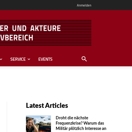
Anmelden
SERVICE
EVENTS
Latest Articles
Droht die nächste
Frequenzkrise? Warum das
Mili­tär plötzlich Inte­resse an