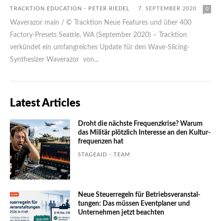
TRACKTION EDUCATION - PETER RIEDEL
-
7. SEPTEMBER 2020
0
Waverazor main / © Tracktion Neue Features und über 400
Factory-Presets Seattle, WA (September 2020) – Tracktion
verkündet ein umfangreiches Update für den Wave-Slicing-
Synthesizer Waverazor von...
Latest Articles
Droht die nächste Frequenzkrise? Warum
das Mili­tär plötzlich Inte­resse an den Kultur­
fre­quen­zen hat
STAGEAID - TEAM
Neue Steuerregeln für Betriebs­ver­an­stal­
tungen: Das müssen Event­planer und
Unter­nehmen jetzt beachten