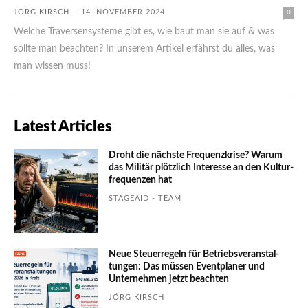
JÖRG KIRSCH
-
14. NOVEMBER 2024
0
Welche Traversensysteme gibt es, wie baut man sie auf & was
sollte man beachten? In unserem Artikel erfährst du alles, was
man wissen muss!
Latest Articles
Droht die nächste Frequenzkrise? Warum
das Mili­tär plötzlich Inte­resse an den Kultur­
fre­quen­zen hat
STAGEAID - TEAM
Neue Steuerregeln für Betriebs­ver­an­stal­
tungen: Das müssen Event­planer und
Unter­nehmen jetzt beachten
JÖRG KIRSCH