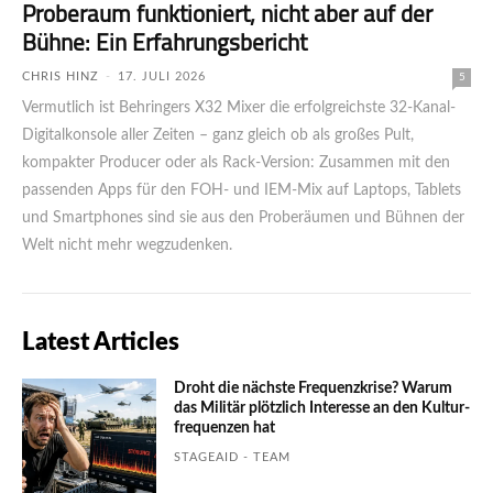
Probe­raum funk­tio­niert, nicht aber auf der
Bühne: Ein Erfahrungsbericht
CHRIS HINZ
-
17. JULI 2026
5
Vermutlich ist Behringers X32 Mixer die erfolgreichste 32-Kanal-
Digitalkonsole aller Zeiten – ganz gleich ob als großes Pult,
kompakter Producer oder als Rack-Version: Zusammen mit den
passenden Apps für den FOH- und IEM-Mix auf Laptops, Tablets
und Smartphones sind sie aus den Proberäumen und Bühnen der
Welt nicht mehr wegzudenken.
Latest Articles
Droht die nächste Frequenzkrise? Warum
das Mili­tär plötzlich Inte­resse an den Kultur­
fre­quen­zen hat
STAGEAID - TEAM