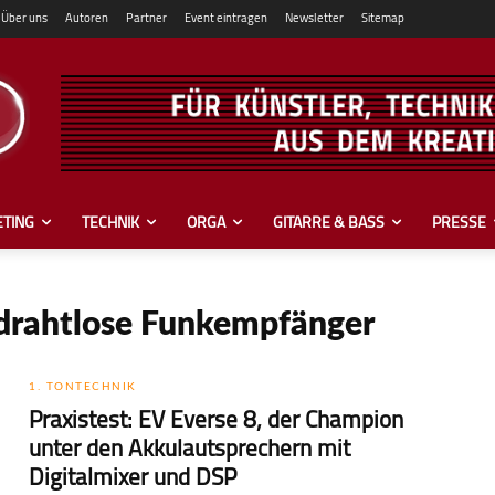
Über uns
Autoren
Partner
Event eintragen
Newsletter
Sitemap
TING
TECHNIK
ORGA
GITARRE & BASS
PRESSE
 drahtlose Funkempfänger
1. TONTECHNIK
Praxistest: EV Everse 8, der Champion
unter den Akkulautsprechern mit
Digitalmixer und DSP