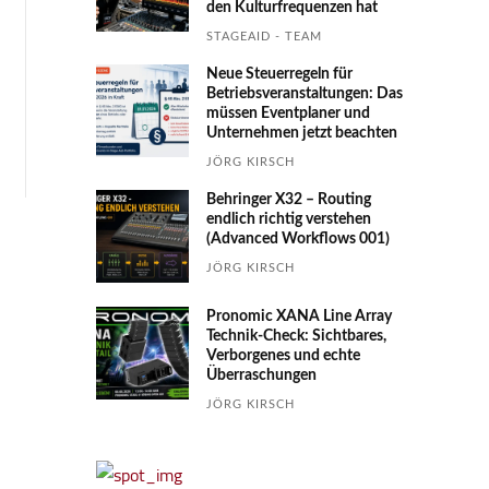
den Kultur­fre­quen­zen hat
STAGEAID - TEAM
Neue Steuerregeln für
Betriebs­ver­an­stal­tungen: Das
müssen Event­planer und
Unter­nehmen jetzt beachten
JÖRG KIRSCH
Behringer X32 – Routing
endlich richtig verstehen
(Advanced Workflows 001)
JÖRG KIRSCH
Pronomic XANA Line Array
Technik-Check: Sichtbares,
Verborgenes und echte
Überraschungen
JÖRG KIRSCH