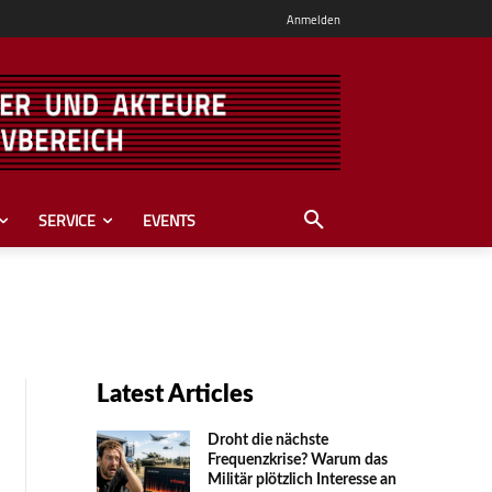
Anmelden
SERVICE
EVENTS
Latest Articles
Droht die nächste
Frequenzkrise? Warum das
Mili­tär plötzlich Inte­resse an