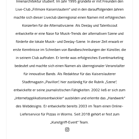
Innenarchitektur studiert. Im Jahr 1995 gründete er mit Freunden den
Live-Club „Fillmore Kaiserslautern“ und in den darauffolgenden Jahren
machte sich dieser Liveclub überregional einen Namen mit erfolgreichen
Konzerten für die Alternativszene. Als DeeJay und Talentscout
entwickelte er eine Nase für Musik-Trends der alternativen Szene und
förderte die lokale Musik- und DeeJay-Szene. In dieser Zeit erwarb er
erste Kenntnisse im Schreiben von Bandbeschreibungen der Künstler, die
in seinem Club auftraten. Er lernte was erfolgreiches Eventmarketing
bedeutet und machte sich einen Namen als überregionaler Veranstalter
für innovative Bands. Als Redakteur für das Kaiserslauterer
Stadtmagazin „Pavillon“, hier zuständig für die Rubrik „Szene“,
entwickelte er seine journalistischen Fähigkeiten. 2002 ließ er sich zum
„Internetapplikationsentwickler“ ausbilden und erlernte das „Handwerk“
des Webdesigns. Er entwickelte bereits 2003 im Team einen Online-
Lieferservice für Pizzas in Worms. Seit 2018 gehört er fest zum
„Kunstgriff-Event“ Team.