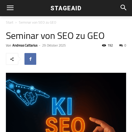
STAGEAID
Start
Seminar von SEO zu GEO
Seminar von SEO zu GEO
Von
Andreas Cattarius
-
29. Oktober 2025
192
0