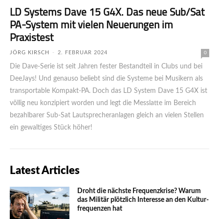
LD Systems Dave 15 G4X. Das neue Sub/Sat
PA-System mit vielen Neuerungen im
Praxistest
JÖRG KIRSCH
-
2. FEBRUAR 2024
0
Die Dave-Serie ist seit Jahren fester Bestandteil in Clubs und bei
DeeJays! Und genauso beliebt sind die Systeme bei Musikern als
transportable Kompakt-PA. Doch das LD System Dave 15 G4X ist
völlig neu konzipiert worden und legt die Messlatte im Bereich
bezahlbarer Sub-Sat Lautsprecheranlagen gleich an vielen Stellen
ein gewaltiges Stück höher!
Latest Articles
Droht die nächste Frequenzkrise? Warum
das Mili­tär plötzlich Inte­resse an den Kultur­
fre­quen­zen hat