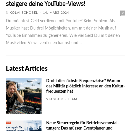
steigere deine YouTube-Views!
NIKOLAI SCHÖBEL
-
14. MÄRZ 2024
0
Du möchtest Geld verdienen mit YouTube? Kein Problem. Als
Musiker hast Du drei Möglichkeiten, um mit deiner Musik auf
YouTube Einnahmen zu generieren. Wie viel Geld Du mit deinen
Musikvideo-Views verdienen kannst und ...
Latest Articles
Droht die nächste Frequenzkrise? Warum
das Mili­tär plötzlich Inte­resse an den Kultur­
fre­quen­zen hat
STAGEAID - TEAM
Neue Steuerregeln für Betriebs­ver­an­stal­
tungen: Das müssen Event­planer und