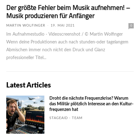
Der größte Fehler beim Musik aufnehmen! –
Musik produzieren für Anfänger
MARTIN WOLFINGER
-
19. MAI 2021
0
Im Aufnahmestudio - Videoscreenshot / © Martin Wolfinger
Wenn deine Produktionen auch nach stunden-oder tagelangem
Abmischen immer noch nicht den Druck und Glanz
professioneller Titel...
Latest Articles
Droht die nächste Frequenzkrise? Warum
das Mili­tär plötzlich Inte­resse an den Kultur­
fre­quen­zen hat
STAGEAID - TEAM