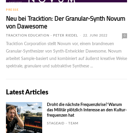
PRESSE
Neu bei Tracktion: Der Granular-Synth Novum
von Dawesome
TRACKTION EDUCATION - PETER RIEDEL
-
22. JUNI 2022
0
Tracktion Corporation stellt Novum vor, einem brandneuen
Granular-Synthesizer von Synth-Entwickler Dawesome. Novum
arbeitet Sample-basiert und kombiniert auf äußerst kreative Weise
spektrale, granulare und subtraktive Synthese ...
Latest Articles
Droht die nächste Frequenzkrise? Warum
das Mili­tär plötzlich Inte­resse an den Kultur­
fre­quen­zen hat
STAGEAID - TEAM