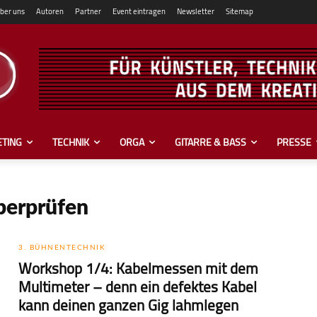
ber uns
Autoren
Partner
Event eintragen
Newsletter
Sitemap
TING
TECHNIK
ORGA
GITARRE & BASS
PRESSE
berprüfen
3. BÜHNENTECHNIK
Workshop 1/4: Kabelmessen mit dem
Multimeter – denn ein defektes Kabel
kann deinen ganzen Gig lahmlegen