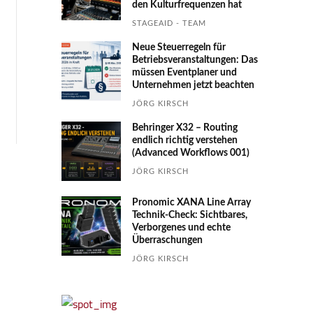
den Kultur­fre­quen­zen hat
STAGEAID - TEAM
Neue Steuerregeln für
Betriebs­ver­an­stal­tungen: Das
müssen Event­planer und
Unter­nehmen jetzt beachten
JÖRG KIRSCH
Behringer X32 – Routing
endlich richtig verstehen
(Advanced Workflows 001)
JÖRG KIRSCH
Pronomic XANA Line Array
Technik-Check: Sichtbares,
Verborgenes und echte
Überraschungen
JÖRG KIRSCH