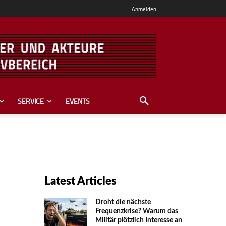
Anmelden
SERVICE
EVENTS
Latest Articles
Droht die nächste
Frequenzkrise? Warum das
Mili­tär plötzlich Inte­resse an