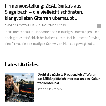
Firmenvorstellung: ZEAL Guitars aus
Siegelbach – die vielleicht schönsten,
klangvollsten Gitarren überhaupt …
ANDREAS CATTARIUS
-
5. NOVEMBER 2025
0
Instrumentenbau in Handarbeit ist ein mutiges Unterfangen. Und
doch gibt es tatsächlich bei Kaiserslautern, tief in unserer Provinz,
eine Firma, die den mutigen Schritt von Null aus gewagt hat ...
Latest Articles
Droht die nächste Frequenzkrise? Warum
das Mili­tär plötzlich Inte­resse an den Kultur­
fre­quen­zen hat
STAGEAID - TEAM