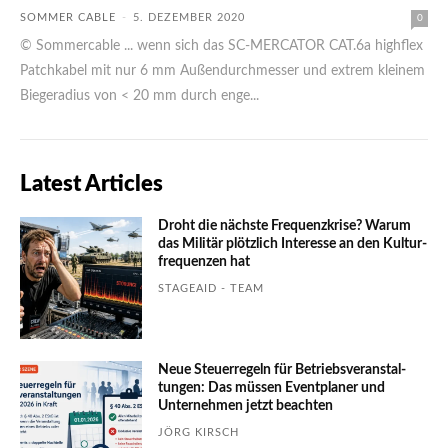
SOMMER CABLE
-
5. DEZEMBER 2020
0
© Sommercable ... wenn sich das SC-MERCATOR CAT.6a highflex
Patchkabel mit nur 6 mm Außendurchmesser und extrem kleinem
Biegeradius von < 20 mm durch enge...
Latest Articles
Droht die nächste Frequenzkrise? Warum
das Mili­tär plötzlich Inte­resse an den Kultur­
fre­quen­zen hat
STAGEAID - TEAM
Neue Steuerregeln für Betriebs­ver­an­stal­
tungen: Das müssen Event­planer und
Unter­nehmen jetzt beachten
JÖRG KIRSCH