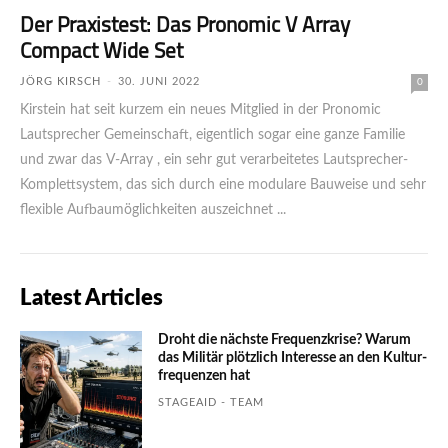
Der Praxistest: Das Pronomic V Array
Compact Wide Set
JÖRG KIRSCH
-
30. JUNI 2022
0
Kirstein hat seit kurzem ein neues Mitglied in der Pronomic
Lautsprecher Gemeinschaft, eigentlich sogar eine ganze Familie
und zwar das V-Array , ein sehr gut verarbeitetes Lautsprecher-
Komplettsystem, das sich durch eine modulare Bauweise und sehr
flexible Aufbaumöglichkeiten auszeichnet ...
Latest Articles
Droht die nächste Frequenzkrise? Warum
das Mili­tär plötzlich Inte­resse an den Kultur­
fre­quen­zen hat
STAGEAID - TEAM