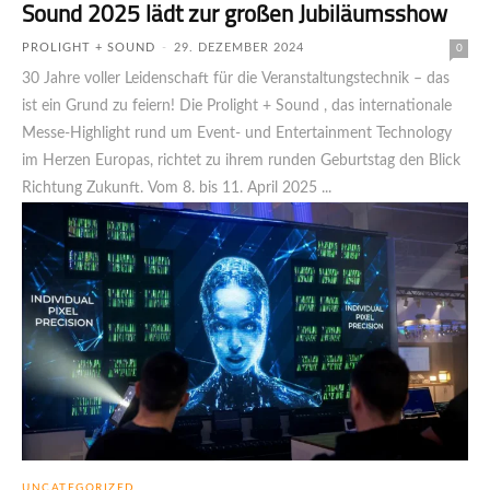
Sound 2025 lädt zur großen Jubiläumsshow
PROLIGHT + SOUND
-
29. DEZEMBER 2024
0
30 Jahre voller Leidenschaft für die Veranstaltungstechnik – das
ist ein Grund zu feiern! Die Prolight + Sound , das internationale
Messe-Highlight rund um Event- und Entertainment Technology
im Herzen Europas, richtet zu ihrem runden Geburtstag den Blick
Richtung Zukunft. Vom 8. bis 11. April 2025 ...
UNCATEGORIZED