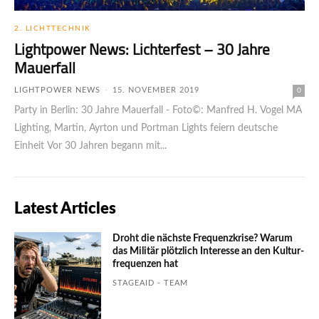
2. LICHTTECHNIK
Lightpower News: Lichterfest – 30 Jahre
Mauerfall
LIGHTPOWER NEWS
-
15. NOVEMBER 2019
0
Party in Berlin: 30 Jahre Mauerfall - Foto©: Manfred H. Vogel MA
Lighting, Martin, Ayrton und Portman Lights feiern deutsche
Einheit Vor 30 Jahren begann mit...
Latest Articles
Droht die nächste Frequenzkrise? Warum
das Mili­tär plötzlich Inte­resse an den Kultur­
fre­quen­zen hat
STAGEAID - TEAM