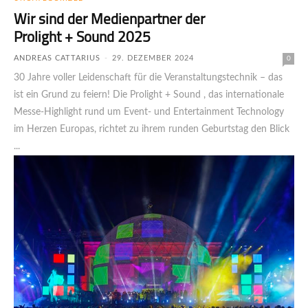
Wir sind der Medienpartner der
Prolight + Sound 2025
ANDREAS CATTARIUS
-
29. DEZEMBER 2024
0
30 Jahre voller Leidenschaft für die Ver­an­stal­tungs­technik – das
ist ein Grund zu feiern! Die Prolight + Sound , das internationale
Messe-Highlight rund um Event- und Entertainment Technology
im Herzen Europas, richtet zu ihrem runden Geburtstag den Blick
...