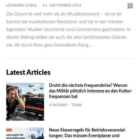
LEONARD STAHL
-
16. SEPTEMBER 2024
0
Die Gitarre ist weit mehr als ein Musikinstrument – sie ist ein
Symbol der musikalischen Revolution und hat in den Händen
legendärer Musiker Geschichte (und Geschichten) geschrieben. In
diesem Beitrag stellen wir euch die zehn berühmtesten Gitarren
vor, die durch ihren ganz besonderen Klang ...
Latest Articles
Droht die nächste Frequenzkrise? Warum
das Mili­tär plötzlich Inte­resse an den Kultur­
fre­quen­zen hat
STAGEAID - TEAM
Neue Steuerregeln für Betriebs­ver­an­stal­
tungen: Das müssen Event­planer und