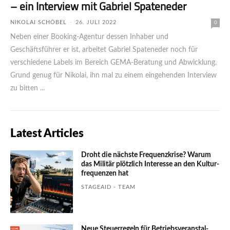
– ein Interview mit Gabriel Spateneder
NIKOLAI SCHÖBEL
-
26. JULI 2022
0
Neben einer Booking-Agentur dessen Inhaber und
Geschäftsführer er ist, arbeitet Gabriel Spateneder noch für
verschiedene Labels im Bereich GEMA-Beratung und Abwicklung.
Grund genug für Nikolai, ihn mal zu einem eingehenden Interview
zu bitten ...
Latest Articles
Droht die nächste Frequenzkrise? Warum
das Mili­tär plötzlich Inte­resse an den Kultur­
fre­quen­zen hat
STAGEAID - TEAM
Neue Steuerregeln für Betriebs­ver­an­stal­