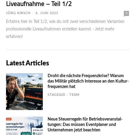
Liveaufnahme – Teil 1/2
JÖRG KIRSCH
-
6. JUNI 2023
0
Erfahre hier in Teil 1/2, wie du mit zwei verschiedenen Varianten
professionelle Liveaufnahmen erstellen kannst - Jetzt mehr
erfahren!
Latest Articles
Droht die nächste Frequenzkrise? Warum
das Mili­tär plötzlich Inte­resse an den Kultur­
fre­quen­zen hat
STAGEAID - TEAM
Neue Steuerregeln für Betriebs­ver­an­stal­
tungen: Das müssen Event­planer und
Unter­nehmen jetzt beachten