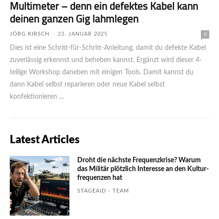
Multimeter – denn ein defektes Kabel kann
deinen ganzen Gig lahmlegen
JÖRG KIRSCH
-
23. JANUAR 2025
0
Dies ist eine Schritt-für-Schritt-Anleitung, damit du defekte Kabel
zuverlässig erkennst und beheben kannst. Ergänzt wird dieser 4-
teilige Workshop daneben mit einigen Tools. Damit kannst du
dann Kabel selbst reparieren oder neue Kabel selbst
konfektionieren ...
Latest Articles
Droht die nächste Frequenzkrise? Warum
das Mili­tär plötzlich Inte­resse an den Kultur­
fre­quen­zen hat
STAGEAID - TEAM