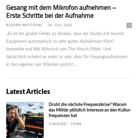
Gesang mit dem Mikrofon aufnehmen –
Erste Schritte bei der Aufnahme
BJOERN WESTPHAL
-
26. JULI 2022
1
„Es ist ein großer Fehler zu denken, dass ein Studio mit teurem
Equipment automatisch zu sehr guten Aufnahmen führt“,
bemerkte mal Nils Wittrock von The Hirsch Effekt. Und
tatsächlich scheint es mehr zu sein, dass für Gesangsaufnahmen
in den eigenen vier Wänden spricht ...
Latest Articles
Droht die nächste Frequenzkrise? Warum
das Mili­tär plötzlich Inte­resse an den Kultur­
fre­quen­zen hat
STAGEAID - TEAM