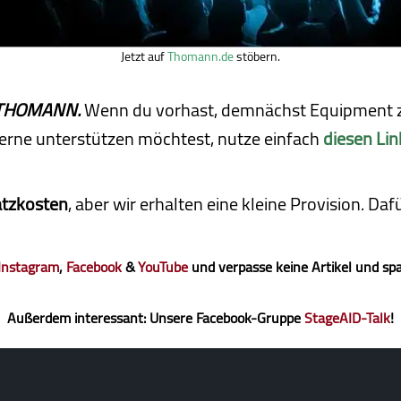
Jetzt auf
Thomann.de
stöbern.
ei THOMANN.
Wenn du vorhast, demnächst Equipment z
erne unterstützen möchtest, nutze einfach
diesen Lin
atzkosten
, aber wir erhalten eine kleine Pro­vi­sion. D
Instagram
,
Facebook
&
YouTube
und verpasse keine Artikel und sp
Außerdem interessant: Unsere Facebook-Gruppe
StageAID-Talk
!