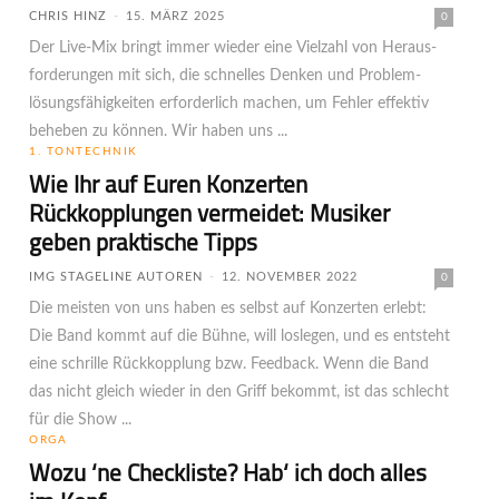
CHRIS HINZ
-
15. MÄRZ 2025
0
Der Live-Mix bringt immer wieder eine Vielzahl von Heraus­
forde­rungen mit sich, die schnelles Denken und Problem­
lösungs­fähig­keiten erforderlich machen, um Fehler effektiv
beheben zu können. Wir haben uns ...
1. TONTECHNIK
Wie Ihr auf Euren Konzerten
Rückkopplungen vermeidet: Musiker
geben praktische Tipps
IMG STAGELINE AUTOREN
-
12. NOVEMBER 2022
0
Die meisten von uns haben es selbst auf Konzerten erlebt:
Die Band kommt auf die Bühne, will loslegen, und es entsteht
eine schrille Rückkopplung bzw. Feedback. Wenn die Band
das nicht gleich wieder in den Griff bekommt, ist das schlecht
für die Show ...
ORGA
Wozu ‘ne Checkliste? Hab‘ ich doch alles