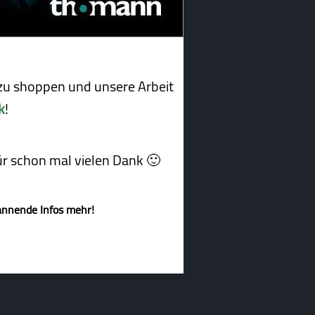
u shoppen und unsere Arbeit
k
!
afür schon mal vielen Dank 🙂
annende Infos mehr!