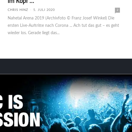
im Kopf …
CHRIS HINZ
-
5. JULI 2020
2
Nahetal Arena 2019 (Archivfoto © Franz Josef Winkel) Die
ersten Live-Auftritte nach Corona ... Ach tut das gut – es geht
wieder los. Gerade liegt das...