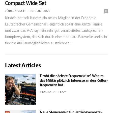
Compact Wide Set
JÖRG KIRSCH
-
30. JUNI 2022
0
Kirstein hat seit kurzem ein neues Mitglied in der Pronomic
Lautsprecher Gemeinschaft, eigentlich sogar eine ganze Familie
und zwar das V-Array , ein sehr gut verarbeitetes Lautsprecher-
Komplettsystem, das sich durch eine modulare Bauweise und sehr
flexible Aufbaumöglichkeiten auszeichnet ...
Latest Articles
Droht die nächste Frequenzkrise? Warum
das Mili­tär plötzlich Inte­resse an den Kultur­
fre­quen­zen hat
STAGEAID - TEAM
Neue Steuerregeln für Betriebs­ver­an­stal­