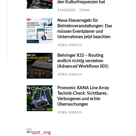
den Kultur­fre­quen­zen hat
STAGEAID - TEAM
Neue Steuerregeln für
Betriebs­ver­an­stal­tungen: Das
müssen Event­planer und
Unter­nehmen jetzt beachten
JÖRG KIRSCH
Behringer X32 – Routing
endlich richtig verstehen
(Advanced Workflows 001)
JÖRG KIRSCH
Pronomic XANA Line Array
Technik-Check: Sichtbares,
Verborgenes und echte
Überraschungen
JÖRG KIRSCH