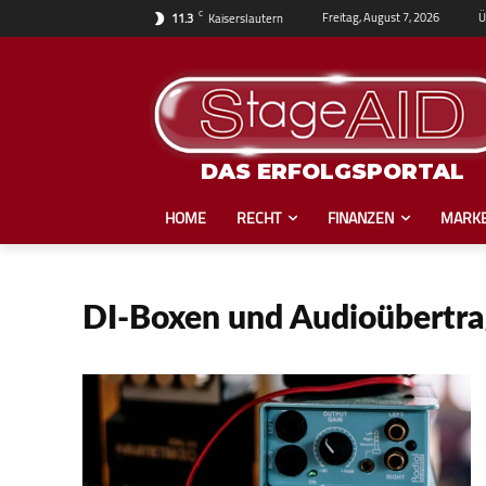
C
Ü
Freitag, August 7, 2026
11.3
Kaiserslautern
DAS ERFOLGSPORTAL
HOME
RECHT
FINANZEN
MARKE
DI-Boxen und Audioübertra