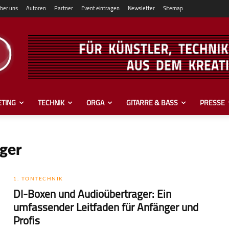
ber uns
Autoren
Partner
Event eintragen
Newsletter
Sitemap
TING
TECHNIK
ORGA
GITARRE & BASS
PRESSE
ger
1. TONTECHNIK
DI-Boxen und Audioübertrager: Ein
umfassender Leitfaden für Anfänger und
Profis