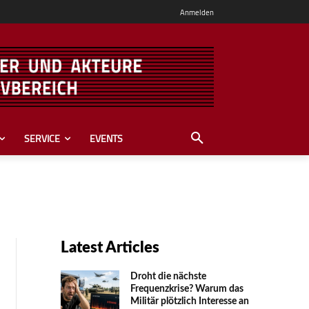
Anmelden
SERVICE
EVENTS
Latest Articles
Droht die nächste
Frequenzkrise? Warum das
Mili­tär plötzlich Inte­resse an