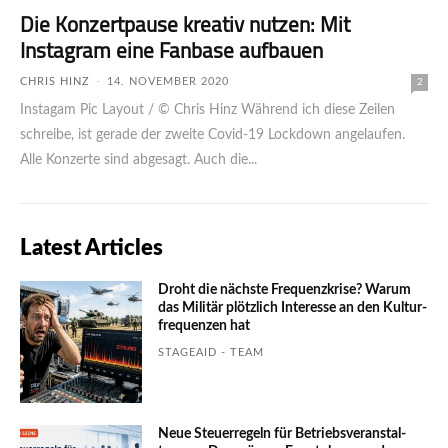
Die Konzertpause kreativ nutzen: Mit
Instagram eine Fanbase aufbauen
CHRIS HINZ
-
14. NOVEMBER 2020
2
Instagam Pic Layout / © Chris Hinz Während ich diese Zeilen
schreibe, ist gerade der zweite Covid-19 Lockdown angelaufen.
Alle Konzerte sind abgesagt. Auch die...
Latest Articles
Droht die nächste Frequenzkrise? Warum
das Mili­tär plötzlich Inte­resse an den Kultur­
fre­quen­zen hat
STAGEAID - TEAM
Neue Steuerregeln für Betriebs­ver­an­stal­